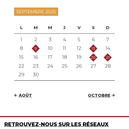
SEPTEMBRE 2025
L
M
M
J
V
S
D
1
2
3
4
5
6
7
8
10
11
12
14
9
13
15
16
17
18
19
20
21
22
23
24
25
26
27
28
29
30
AOÛT
OCTOBRE
RETROUVEZ-NOUS SUR LES RÉSEAUX