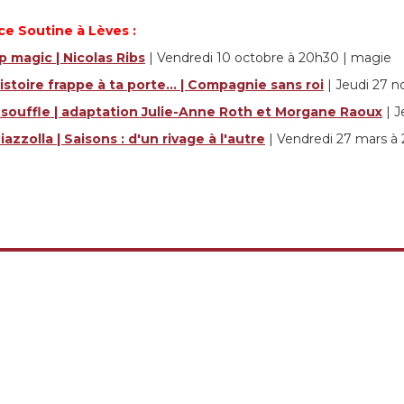
ce Soutine à Lèves :
 magic | Nicolas Ribs
| Vendredi 10 octobre à 20h30 | magie
istoire frappe à ta porte... | Compagnie sans roi
| Jeudi 27 
souffle | adaptation Julie-Anne Roth et Morgane Raoux
| J
Piazzolla | Saisons : d'un rivage à l'autre
| Vendredi 27 mars à