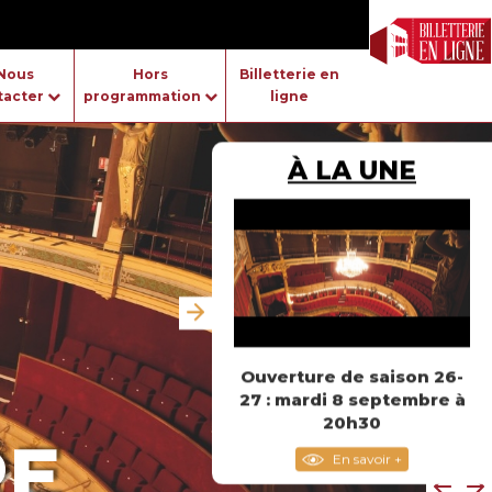
Nous
Hors
Billetterie en
tacter
programmation
ligne
À LA UNE
Ouverture de saison 26-
27 : mardi 8 septembre à
20h30
RE
En savoir +