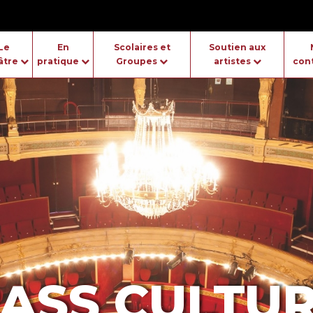
Le
En
Scolaires et
Soutien aux
âtre
pratique
Groupes
artistes
con
PASS CULTU