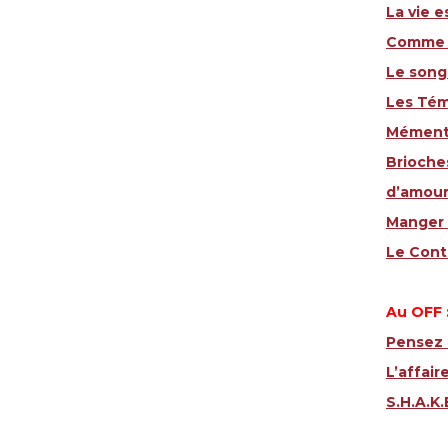
La vie e
Comme i
Le song
Les Tém
Mémento
Brioches
d’amour
Manger 
Le Cont
Au OFF
Pensez 
L’affair
S.H.A.K.