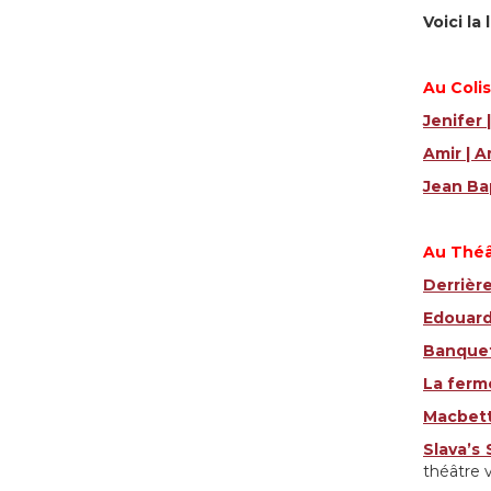
Voici la
Au Colis
Jenifer 
Amir | A
Jean Ba
Au Théâ
Derrière
Edouard 
Banquet 
La ferm
Macbett
Slava’s
théâtre 