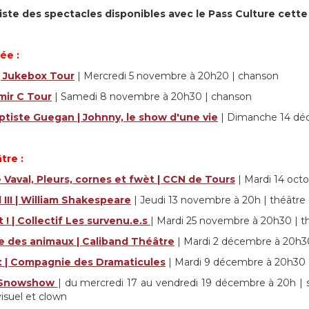
 liste des spectacles disponibles avec le Pass Culture cette 
ée :
| Jukebox Tour
| Mercredi 5 novembre à 20h20 | chanson
mir C Tour
| Samedi 8 novembre à 20h30 | chanson
ptiste Guegan | Johnny, le show d'une vie
| Dimanche 14 déc
tre :
 Vaval, Pleurs, cornes et fwèt | CCN de Tours
| Mardi 14 oct
III | William Shakespeare
| Jeudi 13 novembre à 20h | théâtre 
! | Collectif Les survenu.e.s
| Mardi 25 novembre à 20h30 | 
e des animaux | Caliband Théâtre
| Mardi 2 décembre à 20h3
 | Compagnie des Dramaticules
| Mardi 9 décembre à 20h30 
 Snowshow
| du mercredi 17 au vendredi 19 décembre à 20h | s
visuel et clown