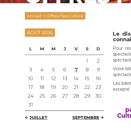
Accueil
Offres Pass Culture
AOÛT 2026
Le dis
connaî
Pour rés
L
M
M
J
V
S
D
spectacl
spectacl
1
2
Votre bi
3
4
5
6
7
8
9
spectacl
10
11
12
13
14
15
16
Les bill
17
18
19
20
21
22
23
excepté 
24
25
26
27
28
29
30
31
JUILLET
SEPTEMBRE