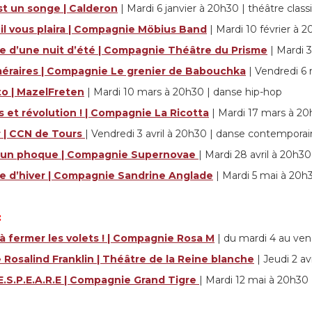
st un songe | Calderon
| Mardi 6 janvier à 20h30 | théâtre class
l vous plaira | Compagnie Möbius Band
| Mardi 10 février à 
e d’une nuit d’été | Compagnie Théâtre du Prisme
| Mardi 
éraires | Compagnie Le grenier de Babouchka
| Vendredi 6
 | MazelFreten
| Mardi 10 mars à 20h30 | danse hip-hop
 et révolution ! | Compagnie La Ricotta
| Mardi 17 mars à 2
 | CCN de Tours
| Vendredi 3 avril à 20h30 | danse contempora
un phoque | Compagnie Supernovae
| Mardi 28 avril à 20h3
e d’hiver | Compagnie Sandrine Anglade
| Mardi 5 mai à 20h3
 :
à fermer les volets ! | Compagnie Rosa M
| du mardi 4 au ve
e Rosalind Franklin | Théâtre de la Reine blanche
| Jeudi 2 a
E.S.P.E.A.R.E | Compagnie Grand Tigre
| Mardi 12 mai à 20h30