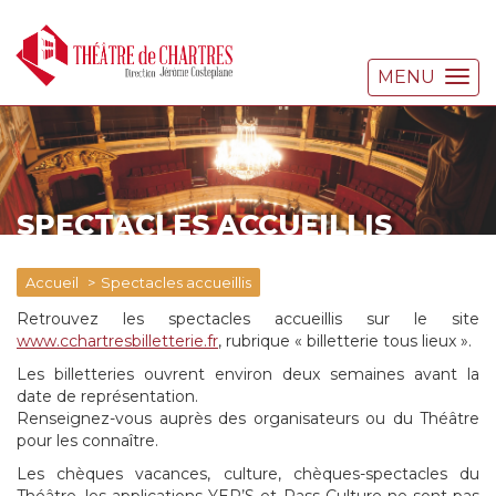
MENU
SPECTACLES ACCUEILLIS
Accueil
Spectacles accueillis
Retrouvez les spectacles accueillis sur le site
www.cchartresbilletterie.fr
, rubrique « billetterie tous lieux ».
Les billetteries ouvrent environ deux semaines avant la
date de représentation.
Renseignez-vous auprès des organisateurs ou du Théâtre
pour les connaître.
Les chèques vacances, culture, chèques-spectacles du
Théâtre, les applications YEP’S et Pass Culture ne sont pas