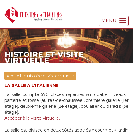
MENU
HISTOIRE ET VISITE
VIRTUELLE
Accueil
Histoire et visite virtuelle
LA SALLE A L’ITALIENNE
La salle compte 570 places réparties sur quatre niveaux :
parterre et fosse (au rez-de-chaussée), première galerie (1er
étage), deuxième galerie (2e étage), poulailler ou paradis (3e
étage).
Accéder à la visite virtuelle.
La salle est divisée en deux côtés appelés « cour » et « jardin