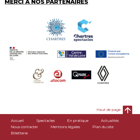
MERCI À NOS PARTENAIRES
Haut de page
Accueil
Spectacles
En pratique
Actualités
Nous contacter
Mentions légales
Plan du site
Billetterie