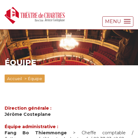
MENU
ÉQUIPE
Accueil
Équipe
Direction générale :
Jérôme Costeplane
Équipe administrative :
Fang Bo Thiemmonge
> Cheffe comptable /