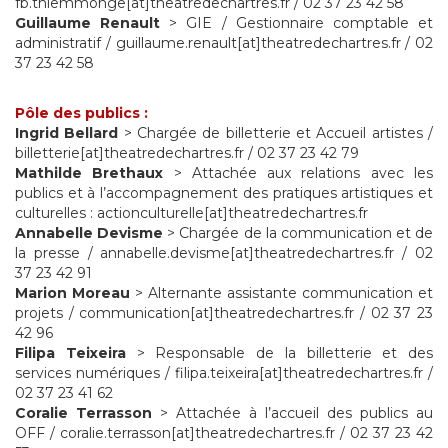
fb.thiemmonge[at]theatredechartres.fr / 02 37 23 42 58
Guillaume Renault
> GIE / Gestionnaire comptable et
administratif / guillaume.renault[at]theatredechartres.fr / 02
37 23 42 58
Pôle des publics :
Ingrid Bellard
> Chargée de billetterie et Accueil artistes /
billetterie[at]theatredechartres.fr / 02 37 23 42 79
Mathilde Brethaux
> Attachée aux relations avec les
publics et à l’accompagnement des pratiques artistiques et
culturelles : actionculturelle[at]theatredechartres.fr
Annabelle Devisme
> Chargée de la communication et de
la presse / annabelle.devisme[at]theatredechartres.fr / 02
37 23 42 91
Marion Moreau
> Alternante assistante communication et
projets / communication[at]theatredechartres.fr / 02 37 23
42 96
Filipa Teixeira
> Responsable de la billetterie et des
services numériques / filipa.teixeira[at]theatredechartres.fr /
02 37 23 41 62
Coralie Terrasson
> Attachée à l’accueil des publics au
OFF / coralie.terrasson[at]theatredechartres.fr / 02 37 23 42