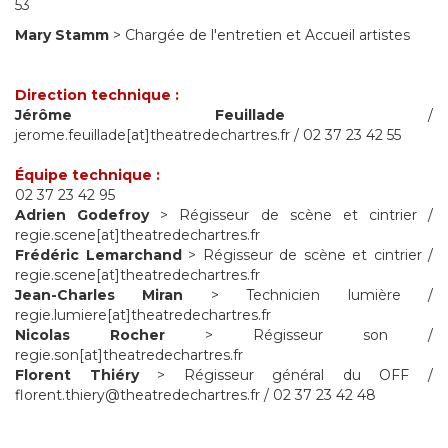
53
Mary Stamm
> Chargée de l'entretien et Accueil artistes
Direction technique :
Jérôme Feuillade
/
jerome.feuillade[at]theatredechartres.fr / 02 37 23 42 55
Équipe technique :
02 37 23 42 95
Adrien Godefroy
> Régisseur de scène et cintrier /
regie.scene[at]theatredechartres.fr
Frédéric Lemarchand
> Régisseur de scène et cintrier /
regie.scene[at]theatredechartres.fr
Jean-Charles Miran
> Technicien lumière /
regie.lumiere[at]theatredechartres.fr
Nicolas Rocher
> Régisseur son /
regie.son[at]theatredechartres.fr
Florent Thiéry
> Régisseur général du OFF /
florent.thiery@theatredechartres.fr / 02 37 23 42 48