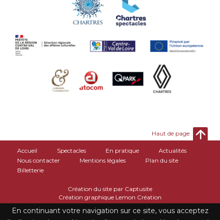
Haut de page
Accueil
Spectacles
En pratique
Actualités
Nous contacter
Mentions légales
Plan du site
Billetterie
Création du site par Captusite
Création graphique Lemon Création
En continuant votre navigation sur ce site, vous acceptez