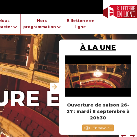
Nous
Hors
Billetterie en
tacter
programmation
ligne
À LA UNE
URE ET
Ouverture de saison 26-
27 : mardi 8 septembre à
20h30
En savoir +