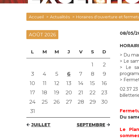
Accueil
Actualités
Horaires d'ouverture et fermet
08/05/2
AOÛT 2026
HORAIR
L
M
M
J
V
S
D
> Du mar
> Le sam
1
2
> Le sa
3
4
5
6
7
8
9
program
> Fermet
10
11
12
13
14
15
16
02 37 23
17
18
19
20
21
22
23
billetter
24
25
26
27
28
29
30
31
Fermetur
Du samed
JUILLET
SEPTEMBRE
Le Pla
sommes 