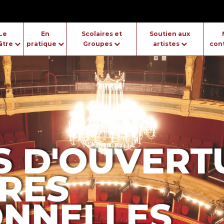
Le
En
Scolaires et
Soutien aux
âtre
pratique
Groupes
artistes
con
S D'OUVERT
RES
ONNELLES