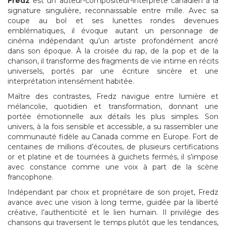
Fredz
est un auteur-compositeur-interprète canadien à la
signature singulière, reconnaissable entre mille. Avec sa
coupe au bol et ses lunettes rondes devenues
emblématiques, il évoque autant un personnage de
cinéma indépendant qu’un artiste profondément ancré
dans son époque. À la croisée du rap, de la pop et de la
chanson, il transforme des fragments de vie intime en récits
universels, portés par une écriture sincère et une
interprétation intensément habitée.
Maître des contrastes, Fredz navigue entre lumière et
mélancolie, quotidien et transformation, donnant une
portée émotionnelle aux détails les plus simples. Son
univers, à la fois sensible et accessible, a su rassembler une
communauté fidèle au Canada comme en Europe. Fort de
centaines de millions d’écoutes, de plusieurs certifications
or et platine et de tournées à guichets fermés, il s’impose
avec constance comme une voix à part de la scène
francophone.
Indépendant par choix et propriétaire de son projet, Fredz
avance avec une vision à long terme, guidée par la liberté
créative, l’authenticité et le lien humain. Il privilégie des
chansons qui traversent le temps plutôt que les tendances,