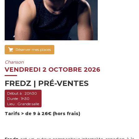
Réserver mes places
Chanson
VENDREDI 2 OCTOBRE 2026
FREDZ | PRÉ-VENTES
Début à :
20h30
Durée :
1h30
Lieu :
Grande salle
Tarifs > de 9 à 26€ (hors frais)