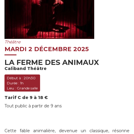
Théâtre
MARDI 2 DÉCEMBRE 2025
LA FERME DES ANIMAUX
Caliband Théâtre
Début à :
20h30
Durée :
1h
Lieu :
Grande salle
Tarif C de 9 à 18 €
Tout public à partir de 9 ans
Cette fable animalière, devenue un classique, résonne