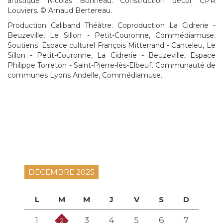
artistique Nicolas Bonneau. Construction décor CPR
Louviers. © Arnaud Bertereau.
Production Caliband Théâtre. Coproduction La Cidrerie -
Beuzeville, Le Sillon - Petit-Couronne, Commédiamuse.
Soutiens .Espace culturel François Mitterrand - Canteleu, Le
Sillon - Petit-Couronne, La Cidrerie - Beuzeville, Espace
Philippe Torreton - Saint-Pierre-lès-Elbeuf, Communauté de
communes Lyons Andelle, Commédiamuse.
DÉCEMBRE 2025
L
M
M
J
V
S
D
1
3
4
5
6
7
2