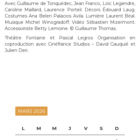
Avec Guillaume de Tonquédec, Jean Franco, Loïc Legendre,
Caroline Maillard, Laurence Porteil. Décors Édouard Laug.
Costumes Ana Belen Palacios Avila. Lumière Laurent Béal.
Musique Michel Winogradoff. Vidéo Sébastien Mizermont.
Accessoiriste Betty Lemoine. © Guillaume Thomas.
Théâtre Fontaine et Pascal Legros Organisation en
coproduction avec Cinéfrance Studios – David Gauquié et
Julien Deri.
MARS 2026
L
M
M
J
V
S
D