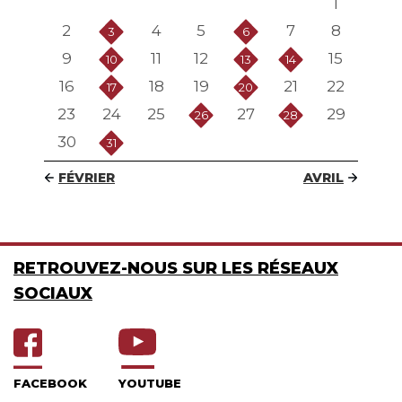
1
2
4
5
7
8
3
6
9
11
12
15
10
13
14
16
18
19
21
22
17
20
23
24
25
27
29
26
28
30
31
FÉVRIER
AVRIL
RETROUVEZ-NOUS SUR LES RÉSEAUX
SOCIAUX
FACEBOOK
YOUTUBE