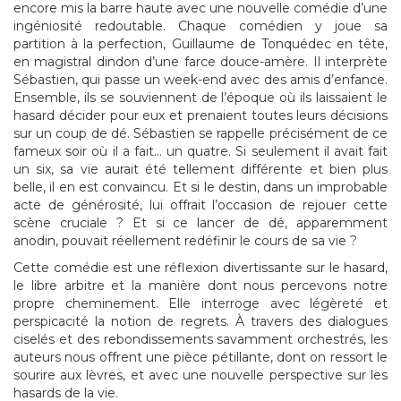
encore mis la barre haute avec une nouvelle comédie d’une
ingéniosité redoutable. Chaque comédien y joue sa
partition à la perfection, Guillaume de Tonquédec en tête,
en magistral dindon d’une farce douce-amère. Il interprète
Sébastien, qui passe un week-end avec des amis d’enfance.
Ensemble, ils se souviennent de l’époque où ils laissaient le
hasard décider pour eux et prenaient toutes leurs décisions
sur un coup de dé. Sébastien se rappelle précisément de ce
fameux soir où il a fait… un quatre. Si seulement il avait fait
un six, sa vie aurait été tellement différente et bien plus
belle, il en est convaincu. Et si le destin, dans un improbable
acte de générosité, lui offrait l’occasion de rejouer cette
scène cruciale ? Et si ce lancer de dé, apparemment
anodin, pouvait réellement redéfinir le cours de sa vie ?
Cette comédie est une réflexion divertissante sur le hasard,
le libre arbitre et la manière dont nous percevons notre
propre cheminement. Elle interroge avec légèreté et
perspicacité la notion de regrets. À travers des dialogues
ciselés et des rebondissements savamment orchestrés, les
auteurs nous offrent une pièce pétillante, dont on ressort le
sourire aux lèvres, et avec une nouvelle perspective sur les
hasards de la vie.