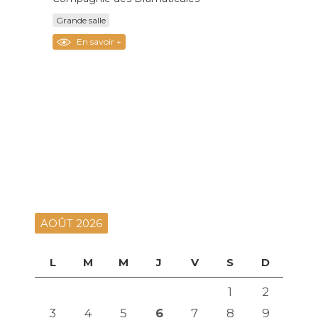
Grande salle
En savoir +
AOÛT 2026
L
M
M
J
V
S
D
1
2
3
4
5
6
7
8
9