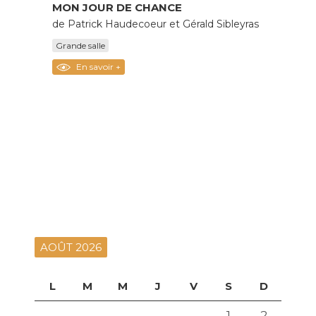
MON JOUR DE CHANCE
de Patrick Haudecoeur et Gérald Sibleyras
Grande salle
En savoir +
AOÛT 2026
L
M
M
J
V
S
D
1
2