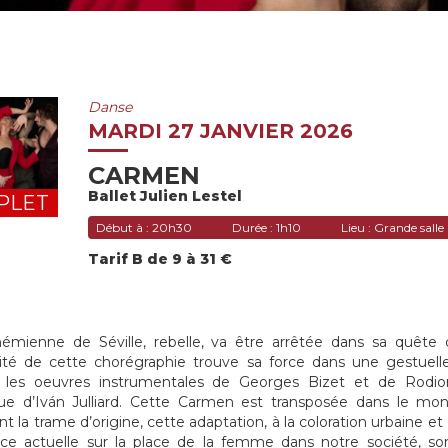
Danse
MARDI 27 JANVIER 2026
CARMEN
Ballet Julien Lestel
PLET
Début à :
20h30
Durée :
1h10
Lieu :
Grande salle
Tarif B de 9 à 31 €
mienne de Séville, rebelle, va être arrêtée dans sa quête d
alité de cette chorégraphie trouve sa force dans une gestue
t les oeuvres instrumentales de Georges Bizet et de Rodio
ue d’Iván Julliard. Cette Carmen est transposée dans le mond
nt la trame d’origine, cette adaptation, à la coloration urbaine 
ce actuelle sur la place de la femme dans notre société, son