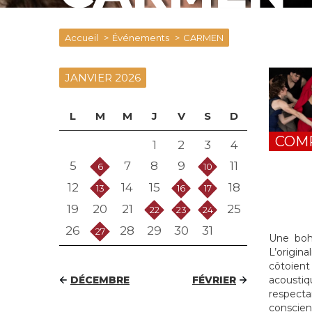
Accueil
Événements
CARMEN
JANVIER 2026
L
M
M
J
V
S
D
COM
1
2
3
4
5
7
8
9
11
6
10
12
14
15
18
13
16
17
19
20
21
25
22
23
24
26
28
29
30
31
27
Une bohé
L’origin
côtoien
acoustiq
DÉCEMBRE
FÉVRIER
respecta
conscien