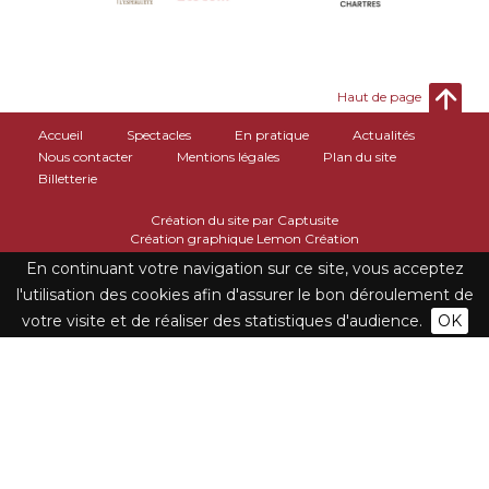
Haut de page
Accueil
Spectacles
En pratique
Actualités
Nous contacter
Mentions légales
Plan du site
Billetterie
Création du site par Captusite
Création graphique Lemon Création
En continuant votre navigation sur ce site, vous acceptez
l'utilisation des cookies afin d'assurer le bon déroulement de
votre visite et de réaliser des statistiques d'audience.
OK